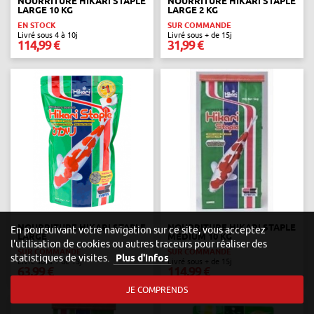
NOURRITURE HIKARI STAPLE
NOURRITURE HIKARI STAPLE
LARGE 10 KG
LARGE 2 KG
EN STOCK
SUR COMMANDE
Livré sous 4 à 10j
Livré sous + de 15j
114,99 €
31,99 €
NOURRITURE HIKARI STAPLE
NOURRITURE HIKARI STAPLE
En poursuivant votre navigation sur ce site, vous acceptez
LARGE
MEDIUM 10 KG
l'utilisation de cookies ou autres traceurs pour réaliser des
SUR COMMANDE
SUR COMMANDE
statistiques de visites.
Plus d'infos
Livré sous + de 15j
Livré sous + de 15j
63,99 €
114,99 €
JE COMPRENDS