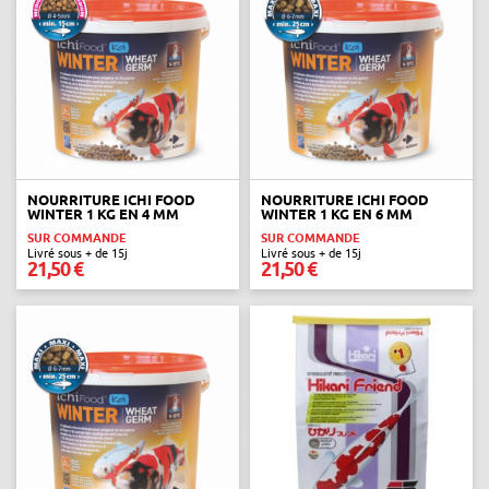
NOURRITURE ICHI FOOD
NOURRITURE ICHI FOOD
WINTER 1 KG EN 4 MM
WINTER 1 KG EN 6 MM
SUR COMMANDE
SUR COMMANDE
Livré sous + de 15j
Livré sous + de 15j
21,50 €
21,50 €