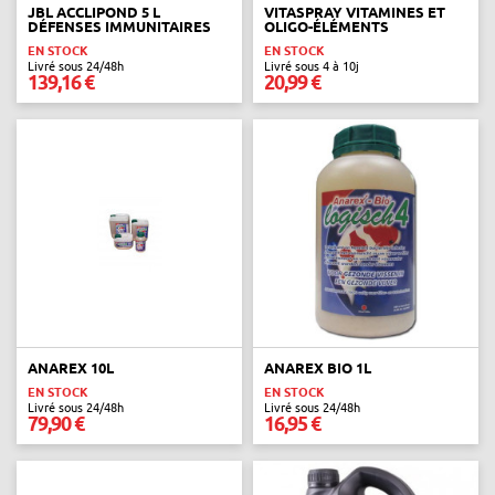
JBL ACCLIPOND 5 L
VITASPRAY VITAMINES ET
DÉFENSES IMMUNITAIRES
OLIGO-ÉLÉMENTS
EN STOCK
EN STOCK
Livré sous 24/48h
Livré sous 4 à 10j
139,16 €
20,99 €
ANAREX 10L
ANAREX BIO 1L
EN STOCK
EN STOCK
Livré sous 24/48h
Livré sous 24/48h
79,90 €
16,95 €