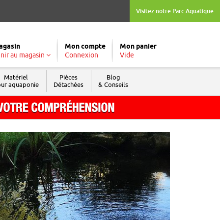
Visitez notre Parc Aquatique
agasin
Mon compte
Mon panier
nir au magasin
Connexion
Vide
Matériel
Pièces
Blog
ur aquaponie
Détachées
& Conseils
Tél. : 04 74 04 03 09
Fax : 04 74 69 74 05