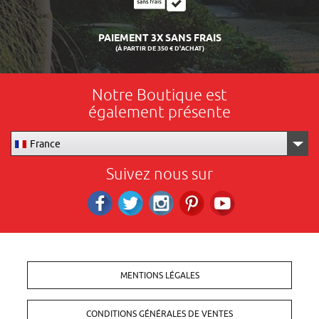
LIVRAISON 24/48H
Notre Boutique est
également présente
France
Suivez nous sur
Facebook
Twitter
Instagram
Pinterest
RS_YOUTUBE
MENTIONS LÉGALES
CONDITIONS GÉNÉRALES DE VENTES