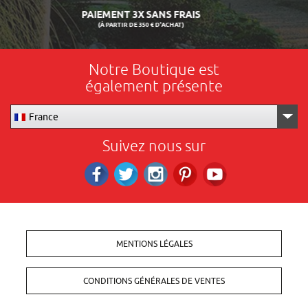
LIVRAISON 24/48H
Notre Boutique est
également présente
France
Suivez nous sur
Facebook
Twitter
Instagram
Pinterest
RS_YOUTUBE
MENTIONS LÉGALES
CONDITIONS GÉNÉRALES DE VENTES