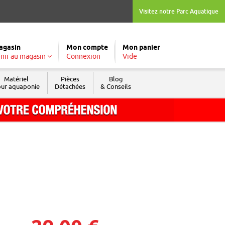
Visitez notre Parc Aquatique
agasin
Mon compte
Mon panier
nir au magasin
Connexion
Vide
Matériel
Pièces
Blog
ur aquaponie
Détachées
& Conseils
Tél. : 04 74 04 03 09
Fax : 04 74 69 74 05