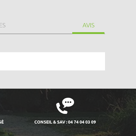
ES
AVIS
SÉ
CONSEIL & SAV : 04 74 04 03 09