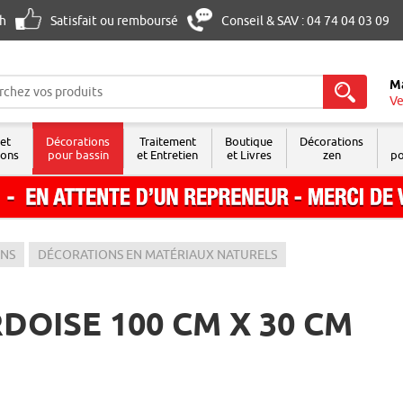
8h
Satisfait ou remboursé
Conseil & SAV : 04 74 04 03 09
M
Ve
 et
Décorations
Traitement
Boutique
Décorations
sons
pour bassin
et Entretien
et Livres
zen
po
ONS
DÉCORATIONS EN MATÉRIAUX NATURELS
DOISE 100 CM X 30 CM