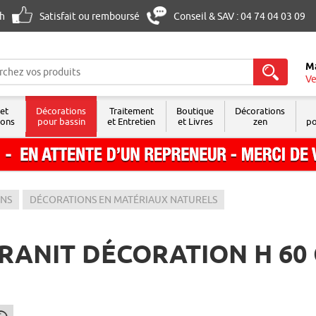
8h
Satisfait ou remboursé
Conseil & SAV : 04 74 04 03 09
M
Ve
 et
Décorations
Traitement
Boutique
Décorations
sons
pour bassin
et Entretien
et Livres
zen
po
ONS
DÉCORATIONS EN MATÉRIAUX NATURELS
RANIT DÉCORATION H 60