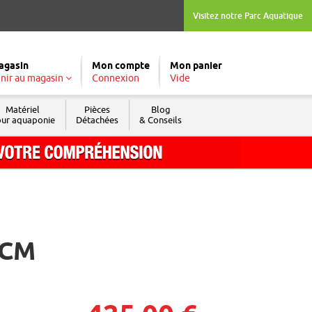
Visitez notre Parc Aquatique
agasin
Mon compte
Mon panier
nir au magasin
Connexion
Vide
Matériel
Pièces
Blog
ur aquaponie
Détachées
& Conseils
Tél. : 04 74 04 03 09
Fax : 04 74 69 74 05
 CM