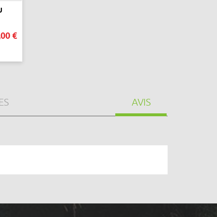
U
,00 €
ES
AVIS