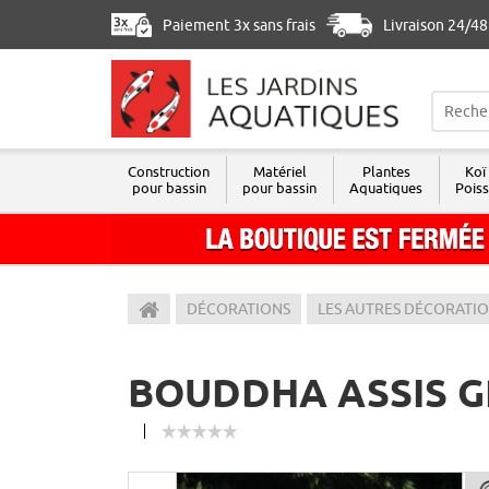
Paiement 3x sans frais
Livraison 24/4
Construction
Matériel
Plantes
Koï
pour bassin
pour bassin
Aquatiques
Pois
Les Jardins Aquatiques
DÉCORATIONS
LES AUTRES DÉCORATI
BOUDDHA ASSIS G