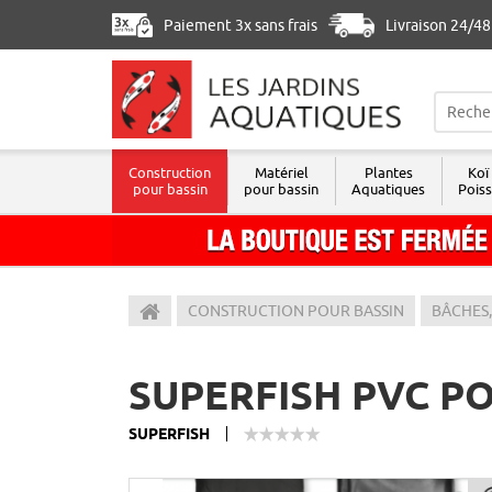
Paiement 3x sans frais
Livraison 24/4
Construction
Matériel
Plantes
Koï
pour bassin
pour bassin
Aquatiques
Pois
Les Jardins Aquatiques
CONSTRUCTION POUR BASSIN
BÂCHES,
SUPERFISH PVC PO
SUPERFISH