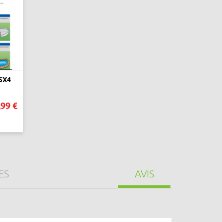
5X4
,99 €
ES
AVIS