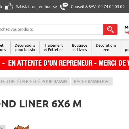
8h
Satisfait ou remboursé
Conseil & SAV : 04 74 04 03 09
M
Ve
 et
Décorations
Traitement
Boutique
Décorations
sons
pour bassin
et Entretien
et Livres
zen
po
 FEUTRE, ÉTANCHÉITÉ POUR BASSIN
BÂCHE BASSIN PVC
ND LINER 6X6 M