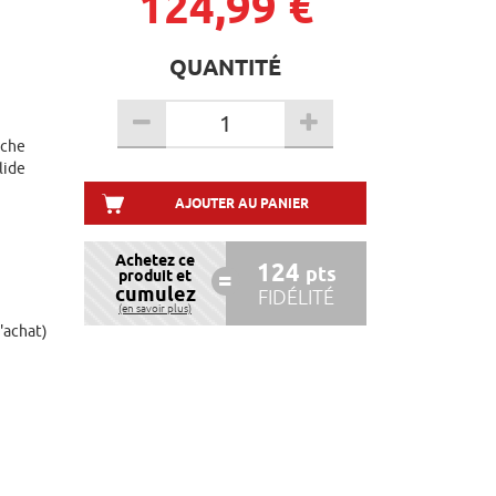
124,99 €
QUANTITÉ
âche
lide
AJOUTER AU PANIER
Achetez ce
124
pts
produit et
cumulez
FIDÉLITÉ
(en savoir plus)
d'achat)