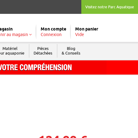
Visitez notre Parc Aquatique
agasin
Mon compte
Mon panier
nir au magasin
Connexion
Vide
Matériel
Pièces
Blog
ur aquaponie
Détachées
& Conseils
Tél. : 04 74 04 03 09
Fax : 04 74 69 74 05