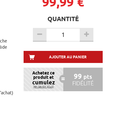
99,99 €
QUANTITÉ
âche
lide
AJOUTER AU PANIER
Achetez ce
99
pts
produit et
cumulez
FIDÉLITÉ
(en savoir plus)
d'achat)