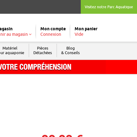
Visitez notre Parc Aquatique
agasin
Mon compte
Mon panier
nir au magasin
Connexion
Vide
Matériel
Pièces
Blog
ur aquaponie
Détachées
& Conseils
Tél. : 04 74 04 03 09
Fax : 04 74 69 74 05