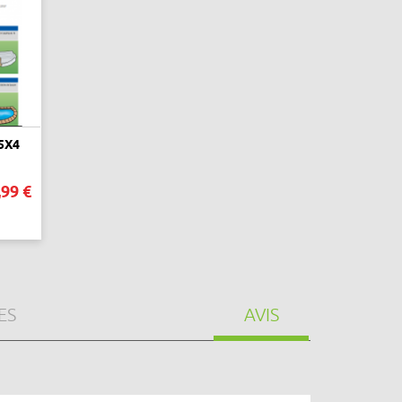
5X4
,99 €
ES
AVIS