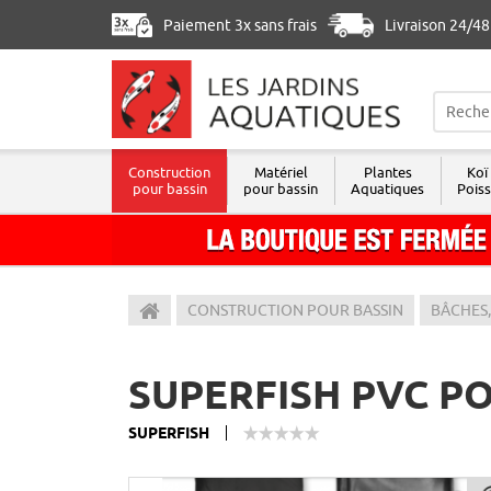
Paiement 3x sans frais
Livraison 24/4
Construction
Matériel
Plantes
Koï
pour bassin
pour bassin
Aquatiques
Pois
Les Jardins Aquatiques
CONSTRUCTION POUR BASSIN
BÂCHES,
SUPERFISH PVC PO
SUPERFISH