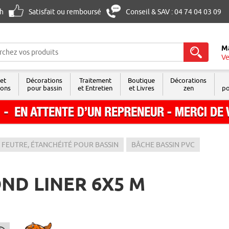
8h
Satisfait ou remboursé
Conseil & SAV : 04 74 04 03 09
M
Ve
 et
Décorations
Traitement
Boutique
Décorations
sons
pour bassin
et Entretien
et Livres
zen
po
 FEUTRE, ÉTANCHÉITÉ POUR BASSIN
BÂCHE BASSIN PVC
ND LINER 6X5 M