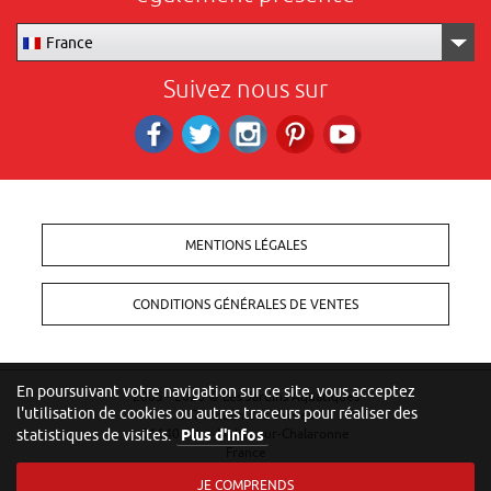
France
Suivez nous sur
Facebook
Twitter
Instagram
Pinterest
RS_YOUTUBE
MENTIONS LÉGALES
CONDITIONS GÉNÉRALES DE VENTES
En poursuivant votre navigation sur ce site, vous acceptez
2005 - 2026 ©
Les Jardins Aquatiques
l'utilisation de cookies ou autres traceurs pour réaliser des
257 Moulin des Vernes
statistiques de visites.
Plus d'infos
01140 Saint-Didier-sur-Chalaronne
France
JE COMPRENDS