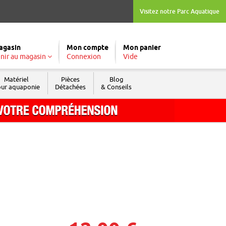
Visitez notre Parc Aquatique
agasin
Mon compte
Mon panier
nir au magasin
Connexion
Vide
Matériel
Pièces
Blog
ur aquaponie
Détachées
& Conseils
Tél. : 04 74 04 03 09
Fax : 04 74 69 74 05