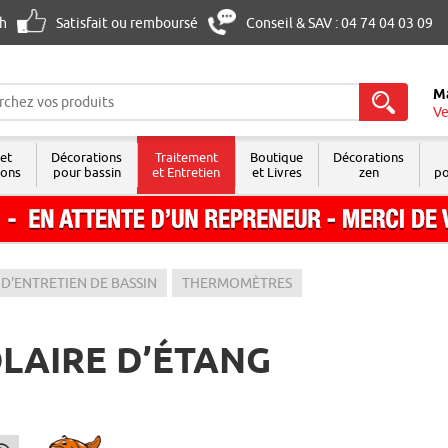
8h
Satisfait ou remboursé
Conseil & SAV : 04 74 04 03 09
M
Ve
 et
Décorations
Traitement
Boutique
Décorations
sons
pour bassin
et Entretien
et Livres
zen
po
 D'ENTRETIEN DE BASSIN
THERMOMÈTRES
LAIRE D’ÉTANG