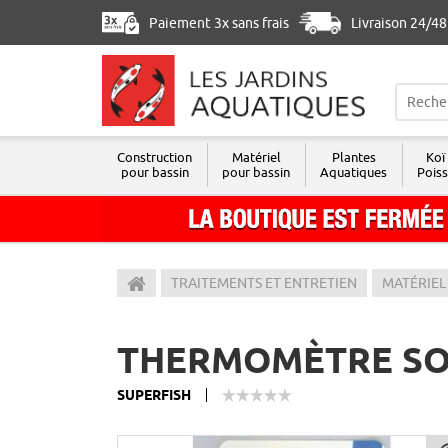
Paiement 3x sans frais
Livraison 24/4
Construction
Matériel
Plantes
Koï
pour bassin
pour bassin
Aquatiques
Pois
Les Jardins Aquatiques
TRAITEMENTS ET ENTRETIEN
MATÉRIEL
THERMOMÈTRE SO
SUPERFISH