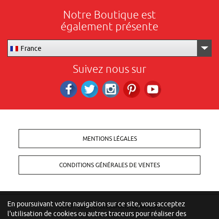
Notre Boutique est
également présente
France
Suivez nous sur
Facebook
Twitter
Instagram
Pinterest
RS_YOUTUBE
MENTIONS LÉGALES
CONDITIONS GÉNÉRALES DE VENTES
En poursuivant votre navigation sur ce site, vous acceptez
2005 - 2026 ©
Les Jardins Aquatiques
l'utilisation de cookies ou autres traceurs pour réaliser des
257 Moulin des Vernes