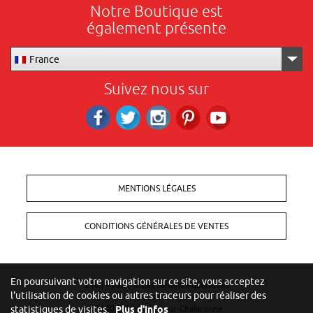
Notre Boutique est
également présente
France
Suivez nous sur
Facebook
Twitter
Instagram
Pinterest
RS_YOUTUBE
MENTIONS LÉGALES
CONDITIONS GÉNÉRALES DE VENTES
En poursuivant votre navigation sur ce site, vous acceptez
2005 - 2026 ©
Les Jardins Aquatiques
l'utilisation de cookies ou autres traceurs pour réaliser des
257 Moulin des Vernes
01140 Saint-Didier-sur-Chalaronne
statistiques de visites.
Plus d'infos