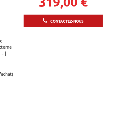
319,00 €
CONTACTEZ-NOUS
ue
xterne
 […]
d'achat)