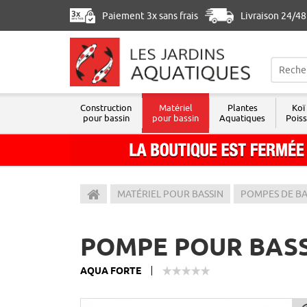
Paiement 3x sans frais
Livraison 24/4
Construction
Matériel
Plantes
Koï
pour bassin
pour bassin
Aquatiques
Pois
Les Jardins Aquatiques
MATÉRIEL POUR BASSIN
POMPES DE BA
POMPE POUR BASS
AQUA FORTE