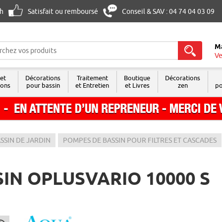
8h
Satisfait ou remboursé
Conseil & SAV : 04 74 04 03 09
M
Ve
 et
Décorations
Traitement
Boutique
Décorations
sons
pour bassin
et Entretien
et Livres
zen
po
SSIN DE JARDIN
POMPES DE BASSIN POUR FILTRES ET CASCADES
IN OPLUSVARIO 10000 S