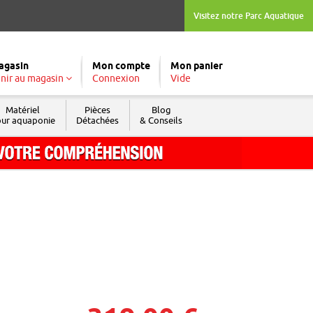
Visitez notre Parc Aquatique
agasin
Mon compte
Mon panier
nir au magasin
Connexion
Vide
Matériel
Pièces
Blog
ur aquaponie
Détachées
& Conseils
Tél. : 04 74 04 03 09
Fax : 04 74 69 74 05