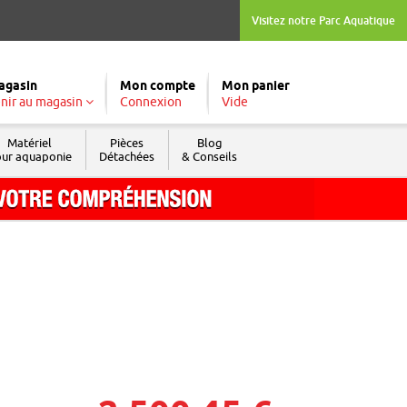
Visitez notre Parc Aquatique
agasin
Mon compte
Mon panier
nir au magasin
Connexion
Vide
Matériel
Pièces
Blog
ur aquaponie
Détachées
& Conseils
Tél. : 04 74 04 03 09
Fax : 04 74 69 74 05