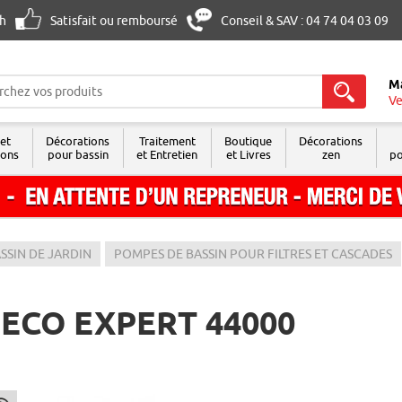
8h
Satisfait ou remboursé
Conseil & SAV : 04 74 04 03 09
M
Ve
 et
Décorations
Traitement
Boutique
Décorations
sons
pour bassin
et Entretien
et Livres
zen
po
SSIN DE JARDIN
POMPES DE BASSIN POUR FILTRES ET CASCADES
CO EXPERT 44000