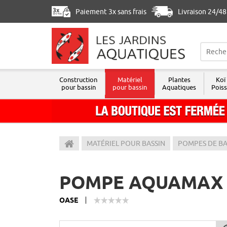
Paiement 3x sans frais
Livraison 24/4
Construction
Matériel
Plantes
Koï
pour bassin
pour bassin
Aquatiques
Pois
Les Jardins Aquatiques
MATÉRIEL POUR BASSIN
POMPES DE BA
POMPE AQUAMAX E
OASE