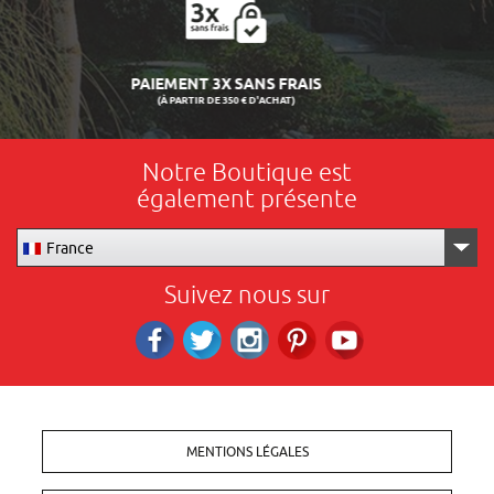
LIVRAISON 24/48H
Notre Boutique est
également présente
France
Suivez nous sur
Facebook
Twitter
Instagram
Pinterest
RS_YOUTUBE
MENTIONS LÉGALES