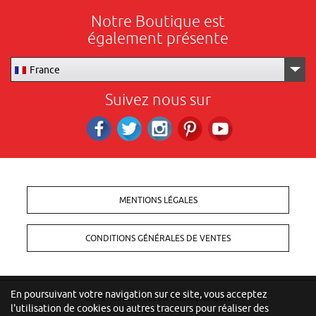
Notre Boutique est
également présente
France
Suivez nous sur
Facebook
Twitter
Instagram
Pinterest
RS_YOUTUBE
MENTIONS LÉGALES
CONDITIONS GÉNÉRALES DE VENTES
En poursuivant votre navigation sur ce site, vous acceptez
2005 - 2026 ©
Les Jardins Aquatiques
l'utilisation de cookies ou autres traceurs pour réaliser des
257 Moulin des Vernes