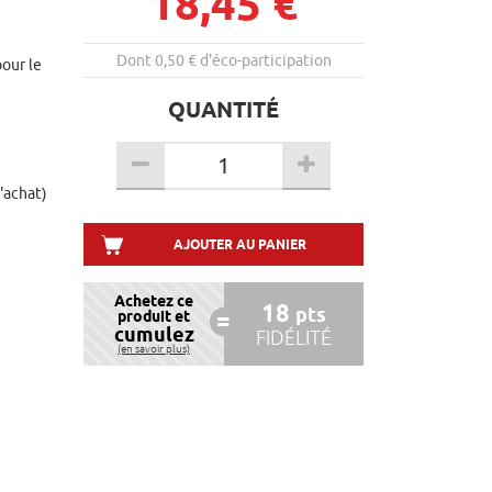
18,45 €
Dont 0,50 € d'éco-participation
pour le
QUANTITÉ
d'achat)
AJOUTER AU PANIER
Achetez ce
18
pts
produit et
cumulez
FIDÉLITÉ
(en savoir plus)