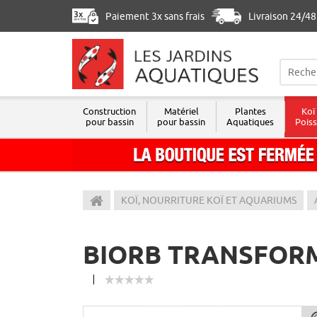
Paiement 3x sans frais
Livraison 24/4
Construction
Matériel
Plantes
Koï
pour bassin
pour bassin
Aquatiques
Pois
Les Jardins Aquatiques
KOÏ, NOURRITURE KOÏ ET AQUARIUMS
BIORB TRANSFORM