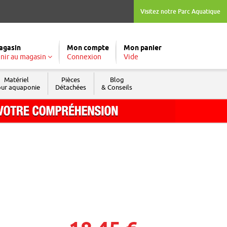
Visitez notre Parc Aquatique
agasin
Mon compte
Mon panier
nir au magasin
Connexion
Vide
Matériel
Pièces
Blog
ur aquaponie
Détachées
& Conseils
Tél. : 04 74 04 03 09
Fax : 04 74 69 74 05