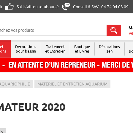
8h
Satisfait ou remboursé
Conseil & SAV : 04 74 04 03 09
M
Ve
 et
Décorations
Traitement
Boutique
Décorations
sons
pour bassin
et Entretien
et Livres
zen
po
AQUARIOPHILIE
MATÉRIEL ET ENTRETIEN AQUARIUM
ATEUR 2020