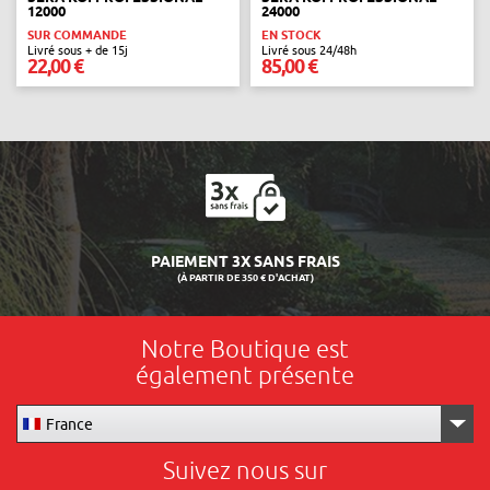
12000
24000
SUR COMMANDE
EN STOCK
Livré sous + de 15j
Livré sous 24/48h
22,00 €
85,00 €
PAIEMENT 3X SANS FRAIS
(À PARTIR DE 350 € D'ACHAT)
Notre Boutique est
également présente
France
Suivez nous sur