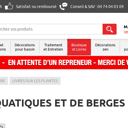
8h
Satisfait ou remboursé
Conseil & SAV : 04 74 04 03 09
M
Ve
 et
Décorations
Traitement
Boutique
Décorations
sons
pour bassin
et Entretien
et Livres
zen
po
RIE
LIVRES SUR LES PLANTES
QUATIQUES ET DE BERGES