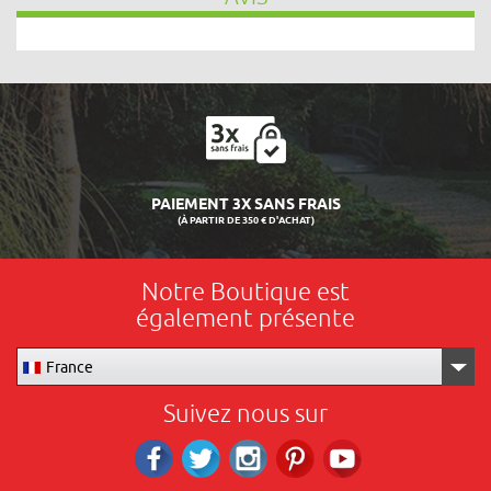
MENT 3X SANS FRAIS
LIVRAISON
 PARTIR DE 350 € D'ACHAT)
Notre Boutique est
également présente
France
Suivez nous sur
Facebook
Twitter
Instagram
Pinterest
RS_YOUTUBE