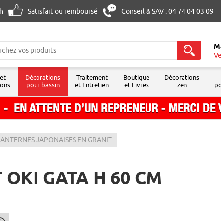
8h
Satisfait ou remboursé
Conseil & SAV : 04 74 04 03 09
M
Ve
 et
Décorations
Traitement
Boutique
Décorations
sons
pour bassin
et Entretien
et Livres
zen
po
LANTERNES JAPONAISES EN GRANIT
OKI GATA H 60 CM