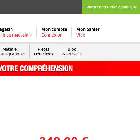
Visitez notre Parc Aquatique
agasin
Mon compte
Mon panier
nir au magasin
Connexion
Vide
Matériel
Pièces
Blog
ur aquaponie
Détachées
& Conseils
Tél. : 04 74 04 03 09
Fax : 04 74 69 74 05