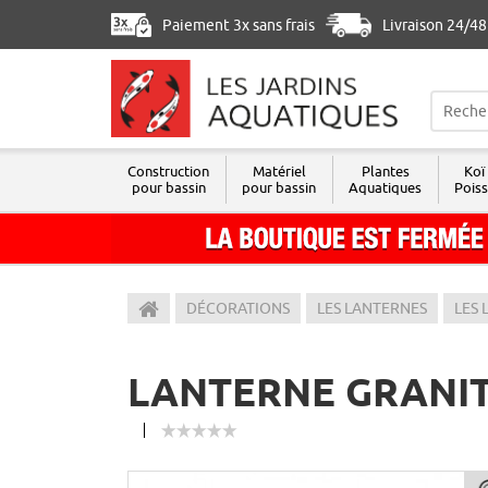
Paiement 3x sans frais
Livraison 24/4
Construction
Matériel
Plantes
Koï
pour bassin
pour bassin
Aquatiques
Pois
Les Jardins Aquatiques
DÉCORATIONS
LES LANTERNES
LES 
LANTERNE GRANIT 