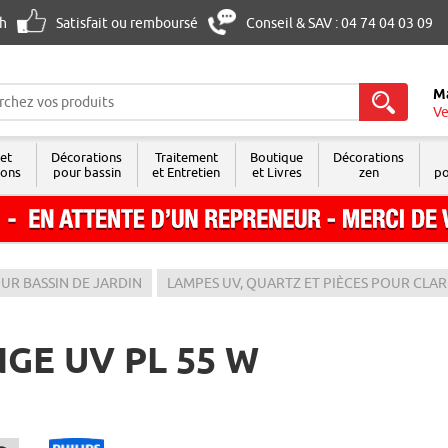
8h
Satisfait ou remboursé
Conseil & SAV : 04 74 04 03 09
M
Ve
 et
Décorations
Traitement
Boutique
Décorations
sons
pour bassin
et Entretien
et Livres
zen
po
OUR BASSIN DE JARDIN
LAMPES UV, QUARTZ ET PIÈCES POUR CLAR
GE UV PL 55 W