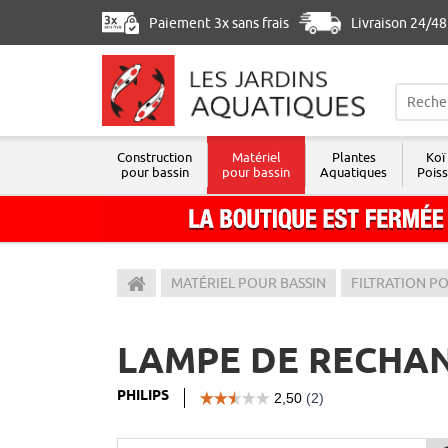
Paiement 3x sans frais
Livraison 24/4
Construction
Matériel
Plantes
Koï
pour bassin
pour bassin
Aquatiques
Pois
Les Jardins Aquatiques
MATÉRIEL POUR BASSIN
FILTRATION P
LAMPE DE RECHAN
PHILIPS