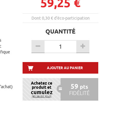
59,25 €
Dont 0,30 € d'éco-participation
QUANTITÉ
s
c
ifique
AJOUTER AU PANIER
Achetez ce
59
pts
d'achat)
produit et
cumulez
FIDÉLITÉ
(en savoir plus)