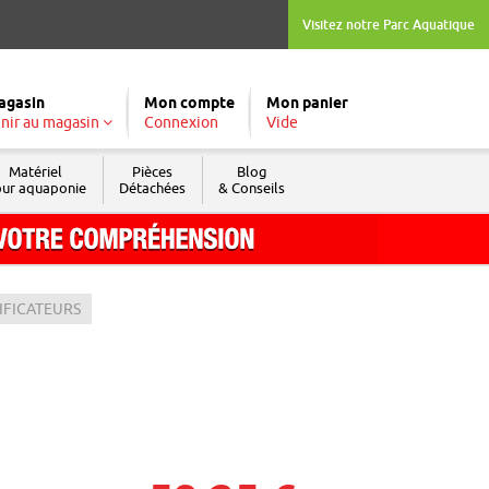
Visitez notre Parc Aquatique
agasin
Mon compte
Mon panier
nir au magasin
Connexion
Vide
Matériel
Pièces
Blog
ur aquaponie
Détachées
& Conseils
Tél. : 04 74 04 03 09
IFICATEURS
Fax : 04 74 69 74 05