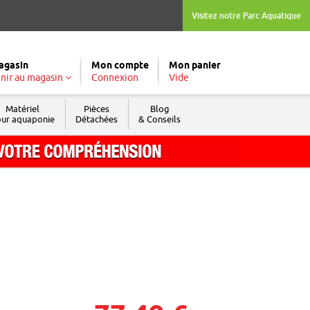
Visitez notre Parc Aquatique
agasin
Mon compte
Mon panier
nir au magasin
Connexion
Vide
Matériel
Pièces
Blog
ur aquaponie
Détachées
& Conseils
Tél. : 04 74 04 03 09
Fax : 04 74 69 74 05