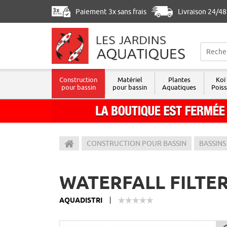
Paiement 3x sans frais
Livraison 24/4
Construction
Matériel
Plantes
Koï
pour bassin
pour bassin
Aquatiques
Pois
Les Jardins Aquatiques
CONSTRUCTION POUR BASSIN
BASSINS
WATERFALL FILTER
AQUADISTRI