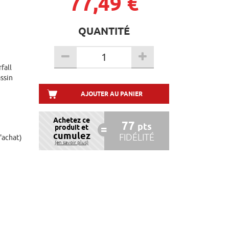
77,49 €
QUANTITÉ
fall
assin
AJOUTER AU PANIER
Achetez ce
77
pts
produit et
cumulez
FIDÉLITÉ
d'achat)
(en savoir plus)