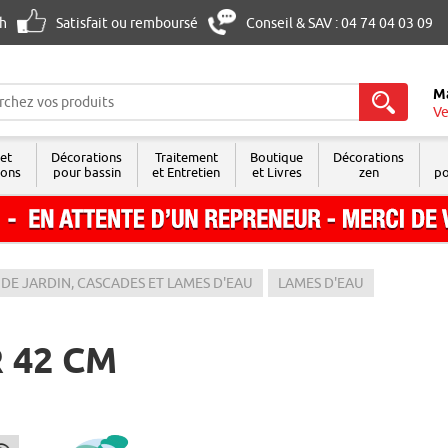
8h
Satisfait ou remboursé
Conseil & SAV : 04 74 04 03 09
M
Ve
 et
Décorations
Traitement
Boutique
Décorations
sons
pour bassin
et Entretien
et Livres
zen
po
 DE JARDIN, CASCADES ET LAMES D'EAU
LAMES D'EAU
 42 CM