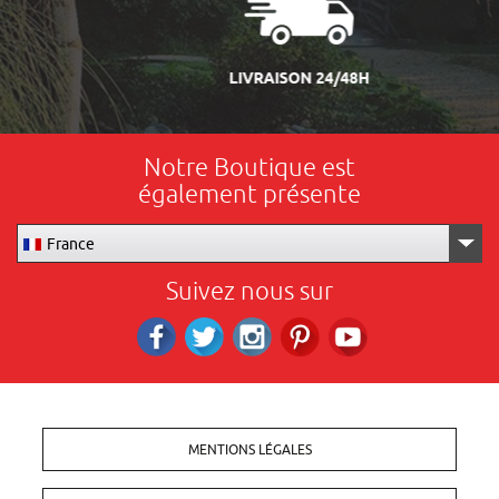
LIVRAISON 24/48H
Notre Boutique est
également présente
France
Suivez nous sur
Facebook
Twitter
Instagram
Pinterest
RS_YOUTUBE
MENTIONS LÉGALES