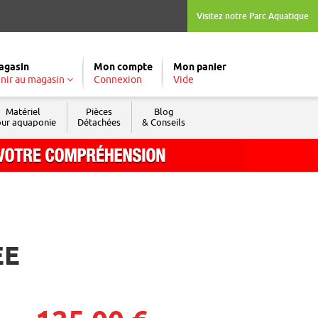
Visitez notre Parc Aquatique
agasin
Mon compte
Mon panier
nir au magasin
Connexion
Vide
Matériel
Pièces
Blog
ur aquaponie
Détachées
& Conseils
Tél. : 04 74 04 03 09
Fax : 04 74 69 74 05
ÉE