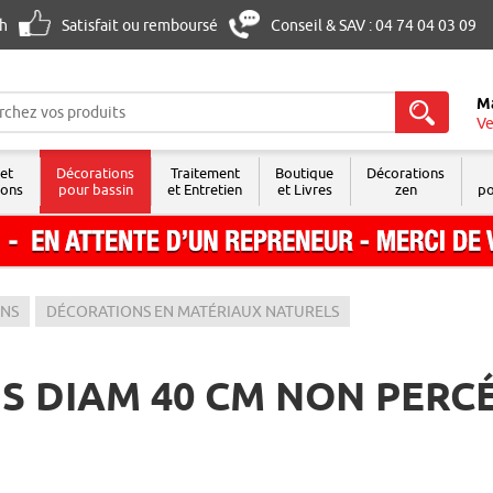
8h
Satisfait ou remboursé
Conseil & SAV : 04 74 04 03 09
M
Ve
 et
Décorations
Traitement
Boutique
Décorations
sons
pour bassin
et Entretien
et Livres
zen
po
ONS
DÉCORATIONS EN MATÉRIAUX NATURELS
IS DIAM 40 CM NON PERC