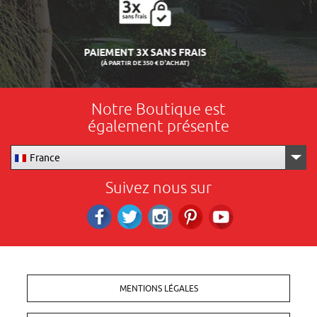
LIVRAISON 24/48H
Notre Boutique est
également présente
France
Suivez nous sur
Facebook
Twitter
Instagram
Pinterest
RS_YOUTUBE
MENTIONS LÉGALES