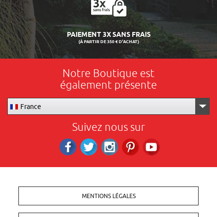
LIVRAISON 24/48H
Notre Boutique est
également présente
France
Suivez nous sur
Facebook
Twitter
Instagram
Pinterest
RS_YOUTUBE
MENTIONS LÉGALES