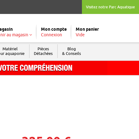
Visitez notre Parc Aquatique
agasin
Mon compte
Mon panier
nir au magasin
Connexion
Vide
Matériel
Pièces
Blog
ur aquaponie
Détachées
& Conseils
Tél. : 04 74 04 03 09
Fax : 04 74 69 74 05