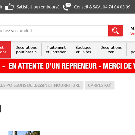
8h
Satisfait ou remboursé
Conseil & SAV : 04 74 04 03 09
M
Ve
 et
Décorations
Traitement
Boutique
Décorations
sons
pour bassin
et Entretien
et Livres
zen
po
LES POISSONS DE BASSIN ET NOURRITURE
CARPES KOÏ
I