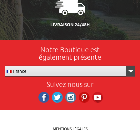
LIVRAISON 24/48H
Notre Boutique est
également présente
France
Suivez nous sur
Facebook
Twitter
Instagram
Pinterest
RS_YOUTUBE
MENTIONS LÉGALES