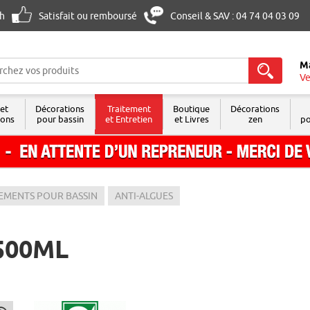
8h
Satisfait ou remboursé
Conseil & SAV : 04 74 04 03 09
M
Ve
 et
Décorations
Traitement
Boutique
Décorations
sons
pour bassin
et Entretien
et Livres
zen
po
TEMENTS POUR BASSIN
ANTI-ALGUES
500ML