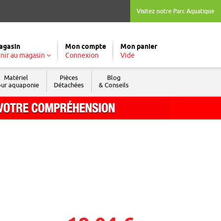
Visitez notre Parc Aquatique
agasin
Mon compte
Mon panier
nir au magasin
Connexion
Vide
Matériel
Pièces
Blog
ur aquaponie
Détachées
& Conseils
Tél. : 04 74 04 03 09
Fax : 04 74 69 74 05