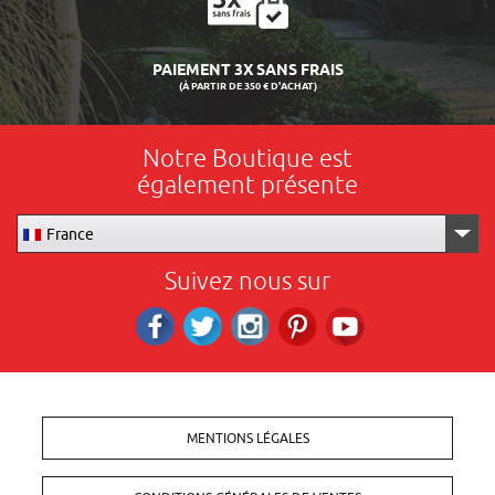
LIVRAISON 24/48H
Notre Boutique est
également présente
France
Suivez nous sur
Facebook
Twitter
Instagram
Pinterest
RS_YOUTUBE
MENTIONS LÉGALES